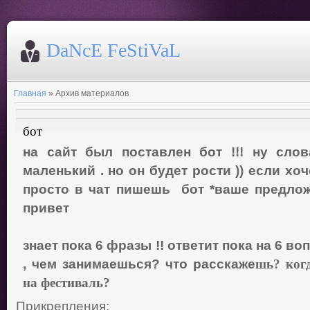
DaNcE FeStiVaL
Главная
»
Архив материалов
бот
на сайт был поставлен бот !!! ну сло
маленький . но он будет рости )) если х
просто в чат пишешь бот *ваше предложе
привет
знает пока 6 фразы !! ответит пока на 6 воп
, чем занимаешься? что расскаже
шь? ког
на фестиваль?
Прикрепления: