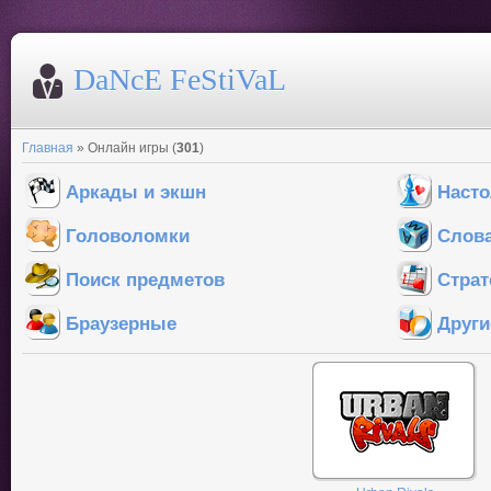
DaNcE FeStiVaL
Главная
»
Онлайн игры
(
301
)
Аркады и экшн
Наст
Головоломки
Слов
Поиск предметов
Страт
Браузерные
Други