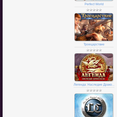
Perfect World
Троецарствие
Легенда: Наследие Драко...