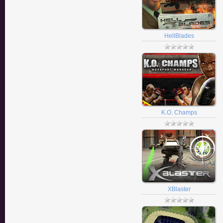
HellBlades
K.O. Champs
XBlaster