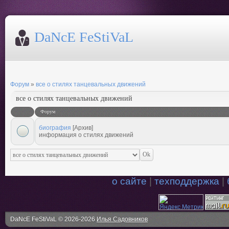
DaNcE FeStiVaL
Форум
»
все о стилях танцевальных движений
все о стилях танцевальных движений
Форум
биография
[Архив]
информация о стилях движений
о сайте
|
техподдержка
|
DaNcE FeStiVaL © 2026-2026
Илья Садовников